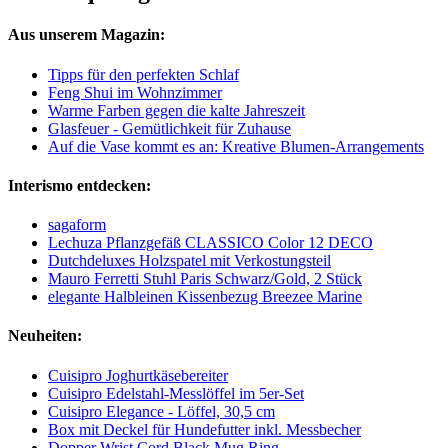
Aus unserem Magazin:
Tipps für den perfekten Schlaf
Feng Shui im Wohnzimmer
Warme Farben gegen die kalte Jahreszeit
Glasfeuer - Gemütlichkeit für Zuhause
Auf die Vase kommt es an: Kreative Blumen-Arrangements
Interismo entdecken:
sagaform
Lechuza Pflanzgefäß CLASSICO Color 12 DECO
Dutchdeluxes Holzspatel mit Verkostungsteil
Mauro Ferretti Stuhl Paris Schwarz/Gold, 2 Stück
elegante Halbleinen Kissenbezug Breezee Marine
Neuheiten:
Cuisipro Joghurtkäsebereiter
Cuisipro Edelstahl-Messlöffel im 5er-Set
Cuisipro Elegance - Löffel, 30,5 cm
Box mit Deckel für Hundefutter inkl. Messbecher
Dopper Wrist Cord Black Mug Ring