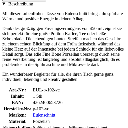
Beschreibung
Mit dieser farbenfrohen Tasse von Eulenschnitt bringst du spürbare
Wärme und positive Energie in deinen Alltag.
Dank des großzügigen Fassungsvermögens von 450 mL eignet sie
sich perfekt für eine große Portion Kaffee, Tee oder heiße
Schokolade. Die lebendigen bunten Streifen machen das Geschirr
zu einem echten Blickfang auf dem Frühstückstisch, während das
kleine Herz auf der Innenseite bei jedem Schluck für ein liebevolles
Detail sorgt. Das edle Fine Bone Porzellan überzeugt durch seine
feine Verarbeitung, ist langlebig und absolut alltagstauglich, da es
problemlos in die Spülmaschine und Mikrowelle darf.
Ein wunderbarer Begleiter für alle, die ihren Tisch gerne ganz
individuell, lebendig und kreativ gestalten.
Art.-Nr.:
EUL-p-102-ve
Inhalt:
1 Stk
EAN:
4262460658726
Hersteller-Nr.:
p-102-ve
Marken:
Eulenschnitt
Material:
Porzellan
Eigenschaften:
Spülmaschinenfest, Mikrowellengeeignet