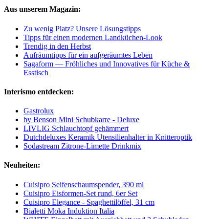
Aus unserem Magazin:
Zu wenig Platz? Unsere Lösungstipps
Tipps für einen modernen Landküchen-Look
Trendig in den Herbst
Aufräumtipps für ein aufgeräumtes Leben
Sagaform — Fröhliches und Innovatives für Küche &
Esstisch
Interismo entdecken:
Gastrolux
by Benson Mini Schubkarre - Deluxe
LIVLIG Schlauchtopf gehämmert
Dutchdeluxes Keramik Utensilienhalter in Knitteroptik
Sodastream Zitrone-Limette Drinkmix
Neuheiten:
Cuisipro Seifenschaumspender, 390 ml
Cuisipro Eisformen-Set rund, 6er Set
Cuisipro Elegance - Spaghettilöffel, 31 cm
Bialetti Moka Induktion Italia