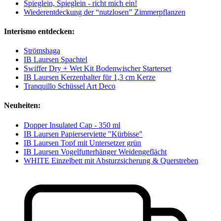
Spieglein, Spieglein - richt mich ein!
Wiederentdeckung der “nutzlosen” Zimmerpflanzen
Interismo entdecken:
Strömshaga
IB Laursen Spachtel
Swiffer Dry + Wet Kit Bodenwischer Starterset
IB Laursen Kerzenhalter für 1,3 cm Kerze
Tranquillo Schüssel Art Deco
Neuheiten:
Dopper Insulated Cap - 350 ml
IB Laursen Papierserviette "Kürbisse"
IB Laursen Topf mit Untersetzer grün
IB Laursen Vogelfutterhänger Weidengeflächt
WHITE Einzelbett mit Absturzsicherung & Querstreben