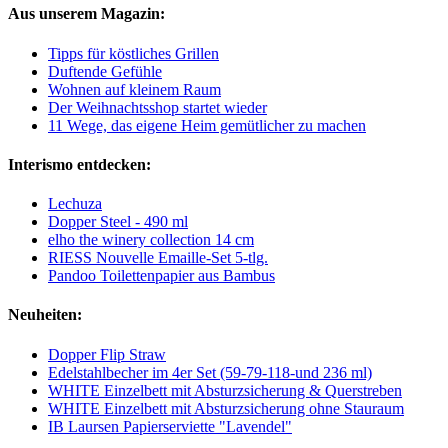
Aus unserem Magazin:
Tipps für köstliches Grillen
Duftende Gefühle
Wohnen auf kleinem Raum
Der Weihnachtsshop startet wieder
11 Wege, das eigene Heim gemütlicher zu machen
Interismo entdecken:
Lechuza
Dopper Steel - 490 ml
elho the winery collection 14 cm
RIESS Nouvelle Emaille-Set 5-tlg.
Pandoo Toilettenpapier aus Bambus
Neuheiten:
Dopper Flip Straw
Edelstahlbecher im 4er Set (59-79-118-und 236 ml)
WHITE Einzelbett mit Absturzsicherung & Querstreben
WHITE Einzelbett mit Absturzsicherung ohne Stauraum
IB Laursen Papierserviette "Lavendel"