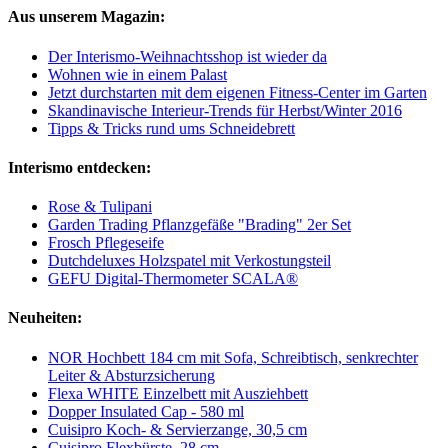
Aus unserem Magazin:
Der Interismo-Weihnachtsshop ist wieder da
Wohnen wie in einem Palast
Jetzt durchstarten mit dem eigenen Fitness-Center im Garten
Skandinavische Interieur-Trends für Herbst/Winter 2016
Tipps & Tricks rund ums Schneidebrett
Interismo entdecken:
Rose & Tulipani
Garden Trading Pflanzgefäße "Brading" 2er Set
Frosch Pflegeseife
Dutchdeluxes Holzspatel mit Verkostungsteil
GEFU Digital-Thermometer SCALA®
Neuheiten:
NOR Hochbett 184 cm mit Sofa, Schreibtisch, senkrechter
Leiter & Absturzsicherung
Flexa WHITE Einzelbett mit Ausziehbett
Dopper Insulated Cap - 580 ml
Cuisipro Koch- & Servierzange, 30,5 cm
Cuisipro Flexbürste, 28 cm