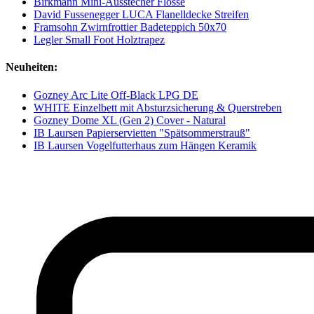
Birkmann Mini-Ausstecher Flosse
David Fussenegger LUCA Flanelldecke Streifen
Framsohn Zwirnfrottier Badeteppich 50x70
Legler Small Foot Holztrapez
Neuheiten:
Gozney Arc Lite Off-Black LPG DE
WHITE Einzelbett mit Absturzsicherung & Querstreben
Gozney Dome XL (Gen 2) Cover - Natural
IB Laursen Papierservietten "Spätsommerstrauß"
IB Laursen Vogelfutterhaus zum Hängen Keramik