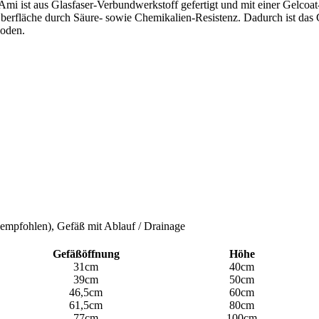
mi ist aus Glasfaser-Verbundwerkstoff gefertigt und mit einer Gelcoat
 Oberfläche durch Säure- sowie Chemikalien-Resistenz. Dadurch ist das 
boden.
 empfohlen), Gefäß mit Ablauf / Drainage
Gefäßöffnung
Höhe
31cm
40cm
39cm
50cm
46,5cm
60cm
61,5cm
80cm
77cm
100cm