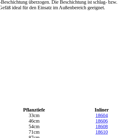
-Beschichtung überzogen. Die Beschichtung ist schlag- bzw.
Gefäß ideal für den Einsatz im Außenbereich geeignet.
Pflanztiefe
Inliner
33cm
18604
46cm
18606
54cm
18608
71cm
18610
87cm
-