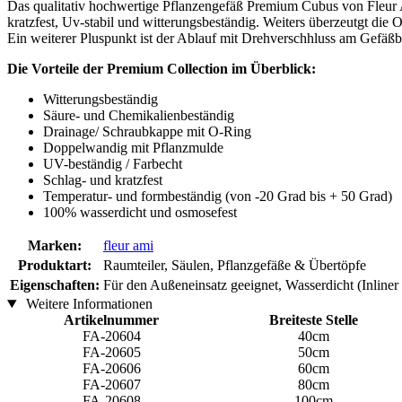
Das qualitativ hochwertige Pflanzengefäß Premium Cubus von Fleur A
kratzfest, Uv-stabil und witterungsbeständig. Weiters überzeutgt die
Ein weiterer Pluspunkt ist der Ablauf mit Drehverschhluss am Gefäß
Die Vorteile der Premium Collection im Überblick:
Witterungsbeständig
Säure- und Chemikalienbeständig
Drainage/ Schraubkappe mit O-Ring
Doppelwandig mit Pflanzmulde
UV-beständig / Farbecht
Schlag- und kratzfest
Temperatur- und formbeständig (von -20 Grad bis + 50 Grad)
100% wasserdicht und osmosefest
Marken:
fleur ami
Produktart:
Raumteiler, Säulen, Pflanzgefäße & Übertöpfe
Eigenschaften:
Für den Außeneinsatz geeignet, Wasserdicht (Inliner
Weitere Informationen
Artikelnummer
Breiteste Stelle
FA-20604
40cm
FA-20605
50cm
FA-20606
60cm
FA-20607
80cm
FA-20608
100cm