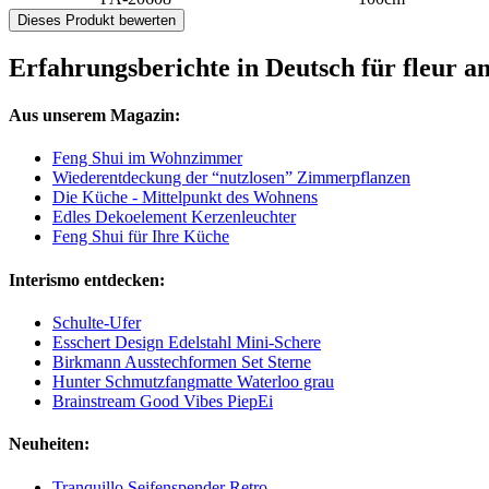
Dieses Produkt bewerten
Erfahrungsberichte in Deutsch für fleur
Aus unserem Magazin:
Feng Shui im Wohnzimmer
Wiederentdeckung der “nutzlosen” Zimmerpflanzen
Die Küche - Mittelpunkt des Wohnens
Edles Dekoelement Kerzenleuchter
Feng Shui für Ihre Küche
Interismo entdecken:
Schulte-Ufer
Esschert Design Edelstahl Mini-Schere
Birkmann Ausstechformen Set Sterne
Hunter Schmutzfangmatte Waterloo grau
Brainstream Good Vibes PiepEi
Neuheiten:
Tranquillo Seifenspender Retro