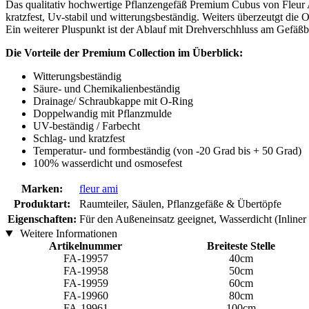
Das qualitativ hochwertige Pflanzengefäß Premium Cubus von Fleur A
kratzfest, Uv-stabil und witterungsbeständig. Weiters überzeutgt die
Ein weiterer Pluspunkt ist der Ablauf mit Drehverschhluss am Gefäß
Die Vorteile der Premium Collection im Überblick:
Witterungsbeständig
Säure- und Chemikalienbeständig
Drainage/ Schraubkappe mit O-Ring
Doppelwandig mit Pflanzmulde
UV-beständig / Farbecht
Schlag- und kratzfest
Temperatur- und formbeständig (von -20 Grad bis + 50 Grad)
100% wasserdicht und osmosefest
Marken:
fleur ami
Produktart:
Raumteiler, Säulen, Pflanzgefäße & Übertöpfe
Eigenschaften:
Für den Außeneinsatz geeignet, Wasserdicht (Inliner
Weitere Informationen
Artikelnummer
Breiteste Stelle
FA-19957
40cm
FA-19958
50cm
FA-19959
60cm
FA-19960
80cm
FA-19961
100cm