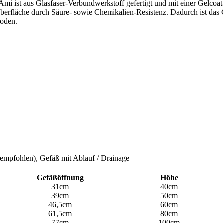
mi ist aus Glasfaser-Verbundwerkstoff gefertigt und mit einer Gelcoat
 Oberfläche durch Säure- sowie Chemikalien-Resistenz. Dadurch ist das 
boden.
 empfohlen), Gefäß mit Ablauf / Drainage
Gefäßöffnung
Höhe
31cm
40cm
39cm
50cm
46,5cm
60cm
61,5cm
80cm
77cm
100cm