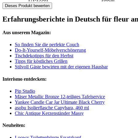
Dieses Produkt bewerten
Erfahrungsberichte in Deutsch für fleur 
Aus unserem Magazin:
So finden Sie die perfekte Couch
Do-It-Yourself-Möbelverschönerung
Tischdekotipps für den Herbst
Tipps für köstliches Grillen
Stilvoll Gäste bewirten mit der eigenen Hausbar
Interismo entdecken:
Pip Studio
Mäser Metallic Bronze 12-teiliges Tafelservice
Yankee Candle Car Jar Ultimate Black Cherry
asobu Isolierflasche Capybara, 460 ml
Chic Antique Kerzenständer Massy
Neuheiten:
Loowy Toilettenbürste Ersatzkopf