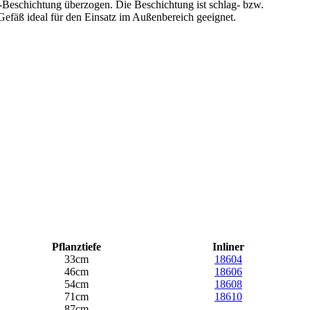
-Beschichtung überzogen. Die Beschichtung ist schlag- bzw.
Gefäß ideal für den Einsatz im Außenbereich geeignet.
Pflanztiefe
Inliner
33cm
18604
46cm
18606
54cm
18608
71cm
18610
87cm
-