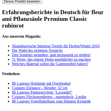
Dieses Produkt bewerten
Erfahrungsberichte in Deutsch für fleur
ami Pflanzsäule Premium Classic
rubinrot
Aus unserem Magazin:
Skandinavische Interieur-Trends für Herbst/Winter 2016
Die Wahl des richtigen Teppichs
Den Sommer genießen, statt permanent zu gießen!
11 Wege, das eigene Heim gemütlicher zu machen
Welches Material sollen die Gartenmöbel haben?
Neuheiten:
IB Laursen Holzkiste mit Querhenkel
Cuisipro Elegance - Wender, 32 cm
IB Laursen Papierserviette "Lavendel"
Cuisipro Fleckenentferner - magnetisch, 2-teilig
IB Laursen Vogelfutterhaus zum Hängen Keramik