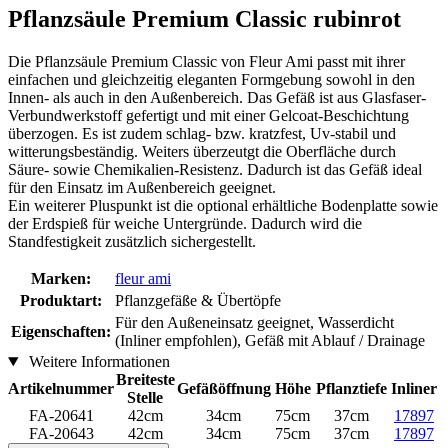
Pflanzsäule Premium Classic rubinrot
Die Pflanzsäule Premium Classic von Fleur Ami passt mit ihrer
einfachen und gleichzeitig eleganten Formgebung sowohl in den
Innen- als auch in den Außenbereich. Das Gefäß ist aus Glasfaser-
Verbundwerkstoff gefertigt und mit einer Gelcoat-Beschichtung
überzogen. Es ist zudem schlag- bzw. kratzfest, Uv-stabil und
witterungsbeständig. Weiters überzeutgt die Oberfläche durch
Säure- sowie Chemikalien-Resistenz. Dadurch ist das Gefäß ideal
für den Einsatz im Außenbereich geeignet.
Ein weiterer Pluspunkt ist die optional erhältliche Bodenplatte sowie
der Erdspieß für weiche Untergründe. Dadurch wird die
Standfestigkeit zusätzlich sichergestellt.
Marken:
fleur ami
Produktart:
Pflanzgefäße & Übertöpfe
Für den Außeneinsatz geeignet, Wasserdicht
Eigenschaften:
(Inliner empfohlen), Gefäß mit Ablauf / Drainage
Weitere Informationen
Breiteste
Artikelnummer
Gefäßöffnung
Höhe
Pflanztiefe
Inliner
Stelle
FA-20641
42cm
34cm
75cm
37cm
17897
FA-20643
42cm
34cm
75cm
37cm
17897