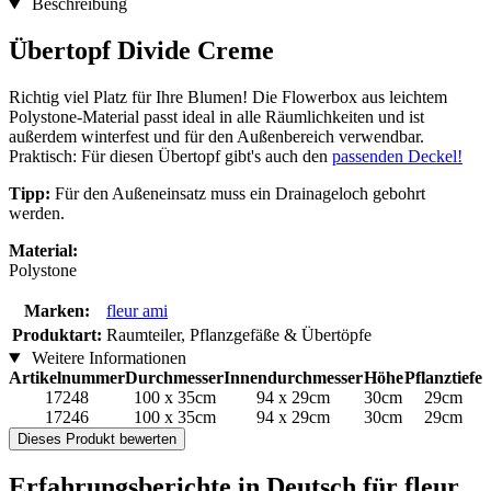
Beschreibung
Übertopf Divide Creme
Richtig viel Platz für Ihre Blumen! Die Flowerbox aus leichtem
Polystone-Material passt ideal in alle Räumlichkeiten und ist
außerdem winterfest und für den Außenbereich verwendbar.
Praktisch: Für diesen Übertopf gibt's auch den
passenden Deckel!
Tipp:
Für den Außeneinsatz muss ein Drainageloch gebohrt
werden.
Material:
Polystone
Marken:
fleur ami
Produktart:
Raumteiler, Pflanzgefäße & Übertöpfe
Weitere Informationen
Artikelnummer
Durchmesser
Innendurchmesser
Höhe
Pflanztiefe
17248
100 x 35cm
94 x 29cm
30cm
29cm
17246
100 x 35cm
94 x 29cm
30cm
29cm
Dieses Produkt bewerten
Erfahrungsberichte in Deutsch für fleur