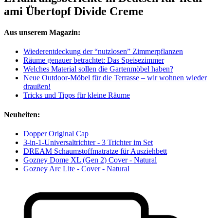
ami Übertopf Divide Creme
Aus unserem Magazin:
Wiederentdeckung der “nutzlosen” Zimmerpflanzen
Räume genauer betrachtet: Das Speisezimmer
Welches Material sollen die Gartenmöbel haben?
Neue Outdoor-Möbel für die Terrasse – wir wohnen wieder
draußen!
Tricks und Tipps für kleine Räume
Neuheiten:
Dopper Original Cap
3-in-1-Universaltrichter - 3 Trichter im Set
DREAM Schaumstoffmatratze für Ausziehbett
Gozney Dome XL (Gen 2) Cover - Natural
Gozney Arc Lite - Cover - Natural