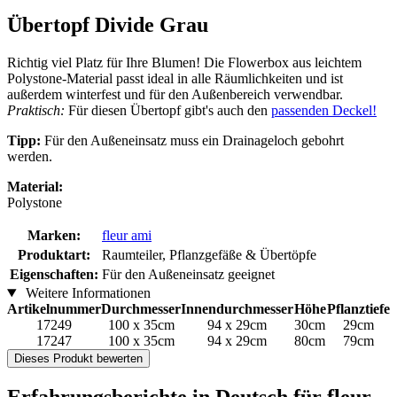
Übertopf Divide Grau
Richtig viel Platz für Ihre Blumen! Die Flowerbox aus leichtem
Polystone-Material passt ideal in alle Räumlichkeiten und ist
außerdem winterfest und für den Außenbereich verwendbar.
Praktisch:
Für diesen Übertopf gibt's auch den
passenden Deckel!
Tipp:
Für den Außeneinsatz muss ein Drainageloch gebohrt
werden.
Material:
Polystone
Marken:
fleur ami
Produktart:
Raumteiler, Pflanzgefäße & Übertöpfe
Eigenschaften:
Für den Außeneinsatz geeignet
Weitere Informationen
Artikelnummer
Durchmesser
Innendurchmesser
Höhe
Pflanztiefe
17249
100 x 35cm
94 x 29cm
30cm
29cm
17247
100 x 35cm
94 x 29cm
80cm
79cm
Dieses Produkt bewerten
Erfahrungsberichte in Deutsch für fleur