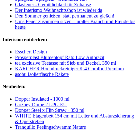
Glasfeuer - Gemütlichkeit für Zuhause
Der Interismo-Weihnachtsshop ist wieder da
Den Sommer genießen, statt permanent zu gießen!
Ums Feuer zusammen sitzen – uralter Brauch und Freude bis
heute
Interismo entdecken:
Esschert Design
Prosperplast Blumentopf Rato Low Anthrazit
tea exclusive Teetasse mit Sieb und Deckel, 350 ml
KÄRCHER Hochdruckreiniger K 4 Comfort Premium
asobu Isolierflasche Rakete
Neuheiten:
Dopper Insulated - 1000 ml
Gozney Dome 2 LPG EU
Dopper Steel x Flip Straw - 350 ml
WHITE Etagenbett 154 cm mit Leiter und Absturzsicherung
& Querstreben
Tranquillo Peelingschwamm Nature