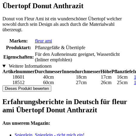
Übertopf Donut Anthrazit
Donut von Fleur Ami ist ein wunderschöner Übertopf welcher
sowohl durch sein Design als auch durch die Materialwahl
überzeugt.
Marken:
fleur ami
Produktart:
Pflanzgefäße & Übertöpfe
Für den Außeneinsatz geeignet, Wasserdicht
Eigenschaften:
(Inliner empfohlen)
Weitere Informationen
Artikelnummer
Durchmesser
Innendurchmesser
Höhe
Pflanztiefe
I
18601
40cm
18cm
17cm
16cm
18512
60cm
27cm
26cm
25cm
Dieses Produkt bewerten
Erfahrungsberichte in Deutsch für fleur
ami Übertopf Donut Anthrazit
Aus unserem Magazin:
Spieglein, Spieglein - richt mich ein!