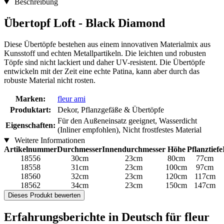
Beschreibung
Übertopf Loft - Black Diamond
Diese Übertöpfe bestehen aus einem innovativen Materialmix aus
Kunsstoff und echten Metallpartikeln. Die leichten und robusten
Töpfe sind nicht lackiert und daher UV-resistent. Die Übertöpfe
entwickeln mit der Zeit eine echte Patina, kann aber durch das
robuste Material nicht rosten.
Marken:
fleur ami
Produktart:
Dekor, Pflanzgefäße & Übertöpfe
Für den Außeneinsatz geeignet, Wasserdicht
Eigenschaften:
(Inliner empfohlen), Nicht frostfestes Material
Weitere Informationen
Artikelnummer
Durchmesser
Innendurchmesser
Höhe
Pflanztiefe
18556
30cm
23cm
80cm
77cm
18558
31cm
23cm
100cm
97cm
18560
32cm
23cm
120cm
117cm
18562
34cm
23cm
150cm
147cm
Dieses Produkt bewerten
Erfahrungsberichte in Deutsch für fleur