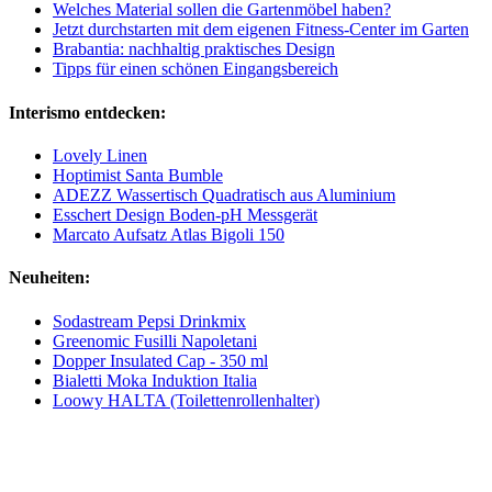
Welches Material sollen die Gartenmöbel haben?
Jetzt durchstarten mit dem eigenen Fitness-Center im Garten
Brabantia: nachhaltig praktisches Design
Tipps für einen schönen Eingangsbereich
Interismo entdecken:
Lovely Linen
Hoptimist Santa Bumble
ADEZZ Wassertisch Quadratisch aus Aluminium
Esschert Design Boden-pH Messgerät
Marcato Aufsatz Atlas Bigoli 150
Neuheiten:
Sodastream Pepsi Drinkmix
Greenomic Fusilli Napoletani
Dopper Insulated Cap - 350 ml
Bialetti Moka Induktion Italia
Loowy HALTA (Toilettenrollenhalter)