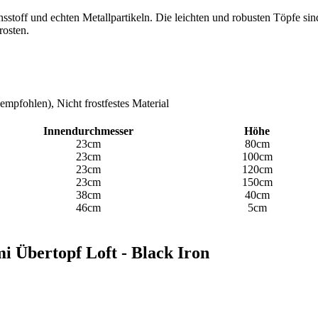
toff und echten Metallpartikeln. Die leichten und robusten Töpfe sind
rosten.
empfohlen), Nicht frostfestes Material
Innendurchmesser
Höhe
23cm
80cm
23cm
100cm
23cm
120cm
23cm
150cm
38cm
40cm
46cm
5cm
mi Übertopf Loft - Black Iron