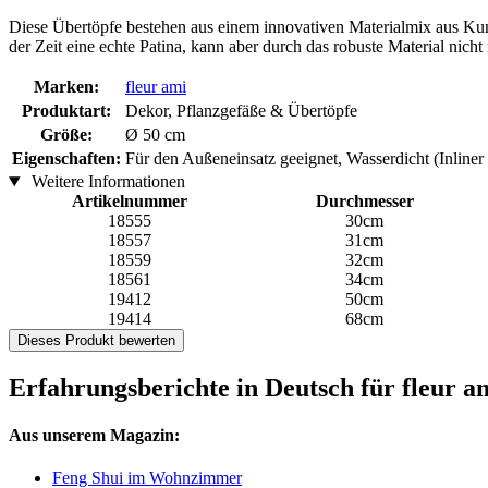
Diese Übertöpfe bestehen aus einem innovativen Materialmix aus Kunss
der Zeit eine echte Patina, kann aber durch das robuste Material nicht 
Marken:
fleur ami
Produktart:
Dekor, Pflanzgefäße & Übertöpfe
Größe:
Ø 50 cm
Eigenschaften:
Für den Außeneinsatz geeignet, Wasserdicht (Inliner 
Weitere Informationen
Artikelnummer
Durchmesser
18555
30cm
18557
31cm
18559
32cm
18561
34cm
19412
50cm
19414
68cm
Dieses Produkt bewerten
Erfahrungsberichte in Deutsch für fleur a
Aus unserem Magazin:
Feng Shui im Wohnzimmer