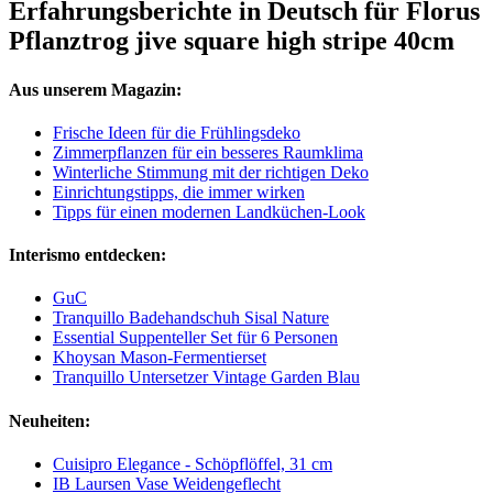
Erfahrungsberichte in Deutsch für Florus
Pflanztrog jive square high stripe 40cm
Aus unserem Magazin:
Frische Ideen für die Frühlingsdeko
Zimmerpflanzen für ein besseres Raumklima
Winterliche Stimmung mit der richtigen Deko
Einrichtungstipps, die immer wirken
Tipps für einen modernen Landküchen-Look
Interismo entdecken:
GuC
Tranquillo Badehandschuh Sisal Nature
Essential Suppenteller Set für 6 Personen
Khoysan Mason-Fermentierset
Tranquillo Untersetzer Vintage Garden Blau
Neuheiten:
Cuisipro Elegance - Schöpflöffel, 31 cm
IB Laursen Vase Weidengeflecht