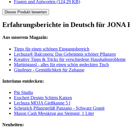
Fragen und Antworten
(124,29 KB)
Dieses Produkt bewerten
Erfahrungsberichte in Deutsch für JONA
Aus unserem Magazin:
Tipps für einen schönen Eingangsbereich
Lechuza® Balconera: Das Geheimnis schöner Pflanzen
Kreative Tipps & Tricks für verschiedene Haushaltsprobleme
Martinigansl - alles für einen schön gedeckten Tisch
Glasfeuer - Gemütlichkeit für Zuhause
Interismo entdecken:
Pip Studio
Esschert Design Schirm Katzen
Lechuza MOJA Gießkanne 5 l
Scheurich Pflanzgefäß Panzano - Schwarz Granit
Mason Cash Messkrug aus Steingut, 1 Liter
Neuheiten: