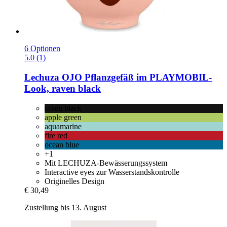
6 Optionen
5.0 (1)
Lechuza
OJO Pflanzgefäß im PLAYMOBIL-​
Look, raven black
raven black
apple green
aquamarine
fire red
ocean blue
+1
Mit LECHUZA-Bewässerungssystem
Interactive eyes zur Wasserstandskontrolle
Originelles Design
€ 30,49
Zustellung bis 13. August