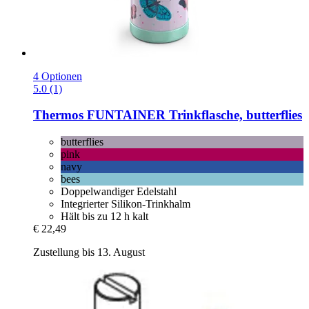
4 Optionen
5.0 (1)
Thermos
FUNTAINER Trinkflasche, butterflies
butterflies
pink
navy
bees
Doppelwandiger Edelstahl
Integrierter Silikon-Trinkhalm
Hält bis zu 12 h kalt
€ 22,49
Zustellung bis 13. August