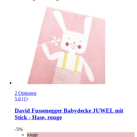
2 Optionen
5.0 (1)
David Fussenegger
Babydecke JUWEL mit
Stick -​ Hase, rouge
-5%
rouge