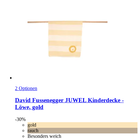
2 Optionen
David Fussenegger
JUWEL Kinderdecke -​
Löwe, gold
-30%
gold
rauch
Besonders weich