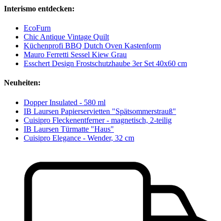
Interismo entdecken:
EcoFurn
Chic Antique Vintage Quilt
Küchenprofi BBQ Dutch Oven Kastenform
Mauro Ferretti Sessel Kiew Grau
Esschert Design Frostschutzhaube 3er Set 40x60 cm
Neuheiten:
Dopper Insulated - 580 ml
IB Laursen Papierservietten "Spätsommerstrauß"
Cuisipro Fleckenentferner - magnetisch, 2-teilig
IB Laursen Türmatte "Haus"
Cuisipro Elegance - Wender, 32 cm