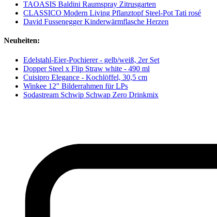
TAOASIS Baldini Raumspray Zitrusgarten
CLASSICO Modern Living Pflanztopf Steel-Pot Tati rosé
David Fussenegger Kinderwärmflasche Herzen
Neuheiten:
Edelstahl-Eier-Pochierer - gelb/weiß, 2er Set
Dopper Steel x Flip Straw white - 490 ml
Cuisipro Elegance - Kochlöffel, 30,5 cm
Winkee 12" Bilderrahmen für LPs
Sodastream Schwip Schwap Zero Drinkmix