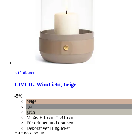
3 Optionen
LIVLIG
Windlicht, beige
-5%
beige
grau
grün
Maße: H15 cm × Ø16 cm
Für drinnen und draußen
Dekorativer Hingucker
€ 47,96
€ 50,49