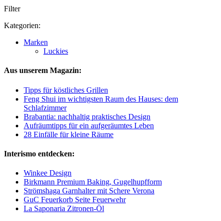
Filter
Kategorien:
Marken
Luckies
Aus unserem Magazin:
Tipps für köstliches Grillen
Feng Shui im wichtigsten Raum des Hauses: dem
Schlafzimmer
Brabantia: nachhaltig praktisches Design
Aufräumtipps für ein aufgeräumtes Leben
28 Einfälle für kleine Räume
Interismo entdecken:
Winkee Design
Birkmann Premium Baking, Gugelhupfform
Strömshaga Garnhalter mit Schere Verona
GuC Feuerkorb Seite Feuerwehr
La Saponaria Zitronen-Öl