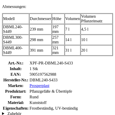
Abmessungen:
Volumen
Modell
Durchmesser
Höhe
Volumen
Pflanzeinsatz
DBML240-
197
239 mm
7 l
4,5 l
S449
mm
DBML300-
257
298 mm
14 l
10 l
S449
mm
DBML400-
321
391 mm
31 l
20 l
S449
mm
Art.-Nr.:
XPF-PR-DBML240-S433
Inhalt:
1 Stk
EAN:
5905197562988
Hersteller-Nr.:
DBML240-S433
Marken:
Prosperplast
Produktart:
Pflanzgefäße & Übertöpfe
Form:
Rund
Material:
Kunststoff
Eigenschaften:
Frostbeständig, UV-beständig
Zubehör