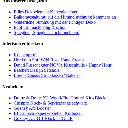
Aus unserem Magazin:
Edles Dekoelement Kerzenleuchter
Balkongestaltung: auf die Himmelsrichtung kommt es an
Winterliche Stimmung mit der richtigen Deko
EcoFurn: nachhaltig & schön
Spieglein, Spieglein - richt mich ein!
Interismo entdecken:
Küchenprofi
Urtekram Soft Wild Rose Hand Cream
David Fussenegger NOVA Kissenhülle - Happy Hour
Esschert Design Setzholz
Lorena Canals Strickkissen "Rakete"
Neuheiten:
Dome & Dome XL Wood-Fire Control Kit - Black
Cuisipro Koch- & Servierzange schwarz
Gozney Arc Booster
IB Laursen Papierserviette "Kürbisse"
Gozney Arc Off-Black LPG DE