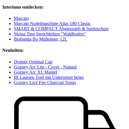
Interismo entdecken:
Marcato
Marcato Nudelmaschine Atlas 180 Classic
SMART & COMPACT Abgiesssieb & Spritzschutz
Sköna Ting Streichhölzer "Waldboden"
Brabantia Bo Mülleimer, 12L
Neuheiten:
Dopper Original Cap
Gozney Arc Lite - Cover - Natural
Gozney Arc XL Mantel
IB Laursen Topf mit Untersetzer beige
Gozney Live Fire Charcoal Tongs