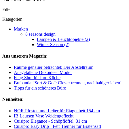
Filter
Kategorien:
Marken
8 seasons design
Lampen & Leuchtobjekte (2)
Winter Season (2)
Aus unserem Magazin:
Räume genauer betrachtet: Der Abstellraum
Ausgefallene Dekoidee “Mode”
Feng Shui für Ihre Küche
Brabantia “Sort & Go”: Clever trennen, nachhaltiger leben!
Tipps für ein schöneres Büro
Neuheiten:
NOR Pfosten und Leiter für Etagenbett 154 cm
IB Laursen Vase Weidengeflecht
Cuisipro Elegance - Schöpflöffel, 31 cm
Cuisipro Easy Drip - Fett-Trenner für Bratensaft