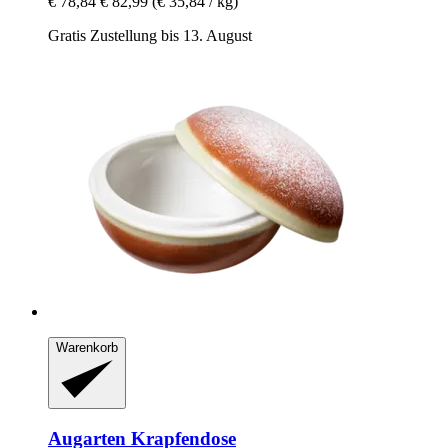
€ 78,84
€ 82,99
(€ 35,84 / kg)
Gratis Zustellung bis 13. August
Warenkorb
Augarten
Krapfendose