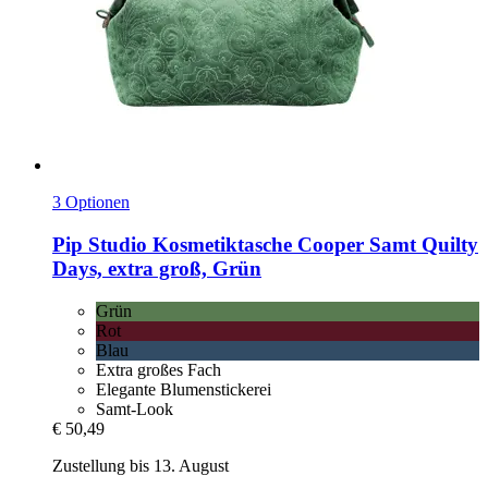
3 Optionen
Pip Studio
Kosmetiktasche Cooper Samt Quilty
Days, extra groß, Grün
Grün
Rot
Blau
Extra großes Fach
Elegante Blumenstickerei
Samt-Look
€ 50,49
Zustellung bis 13. August