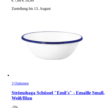
€ 7,69
€ 10,99
Zustellung bis 13. August
3 Optionen
Strömshaga
Schüssel "Emil´s" -​ Emaille Small,
Weiß/Blau
-5%