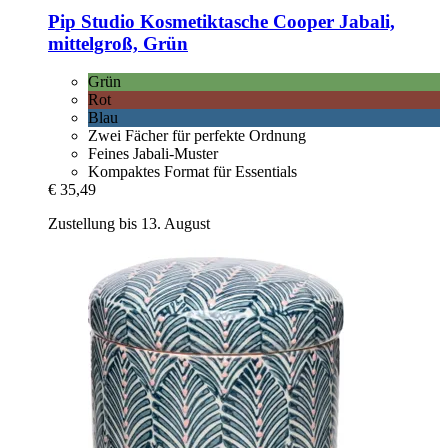
Pip Studio
Kosmetiktasche Cooper Jabali,
mittelgroß, Grün
Grün
Rot
Blau
Zwei Fächer für perfekte Ordnung
Feines Jabali-Muster
Kompaktes Format für Essentials
€ 35,49
Zustellung bis 13. August