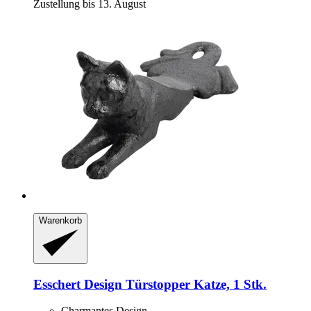
Zustellung bis 13. August
Warenkorb
Esschert Design
Türstopper Katze, 1 Stk.
Charmantes Design