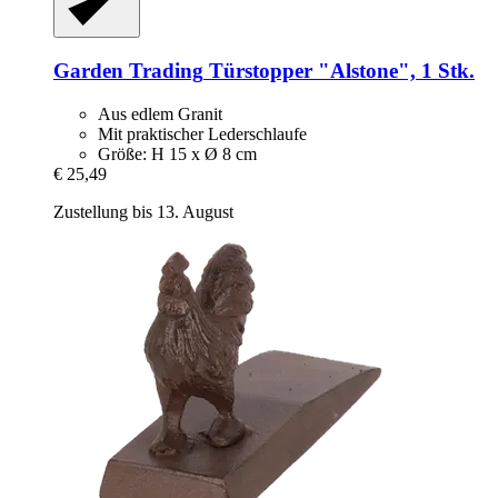
Garden Trading
Türstopper "Alstone", 1 Stk.
Aus edlem Granit
Mit praktischer Lederschlaufe
Größe: H 15 x Ø 8 cm
€ 25,49
Zustellung bis 13. August