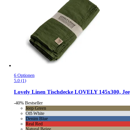
6 Optionen
5.0 (1)
Lovely Linen
Tischdecke LOVELY 145x300, Jee
-40%
Bestseller
Jeep Green
Off-White
Denim Blue
Real Red
Natural Beige