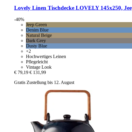
Lovely Linen
Tischdecke LOVELY 145x250, Jee
-40%
Jeep Green
Denim Blue
Natural Beige
Dark Grey
Dusty Blue
+2
Hochwertiges Leinen
Pflegeleicht
Vintage Look
€ 79,19
€ 131,99
Gratis Zustellung bis 12. August