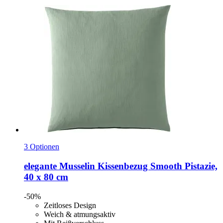
3 Optionen
elegante
Musselin Kissenbezug Smooth Pistazie,
40 x 80 cm
-50%
Zeitloses Design
Weich & atmungsaktiv