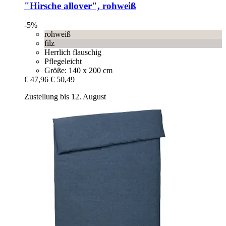
"Hirsche allover", rohweiß
-5%
rohweiß
filz
Herrlich flauschig
Pflegeleicht
Größe: 140 x 200 cm
€ 47,96
€ 50,49
Zustellung bis 12. August