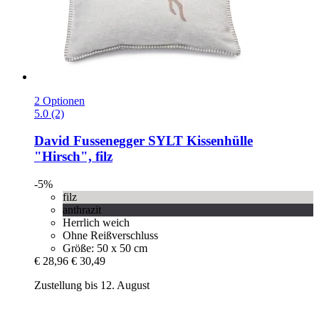
2 Optionen
5.0 (2)
David Fussenegger
SYLT Kissenhülle
"Hirsch", filz
-5%
filz
anthrazit
Herrlich weich
Ohne Reißverschluss
Größe: 50 x 50 cm
€ 28,96
€ 30,49
Zustellung bis 12. August