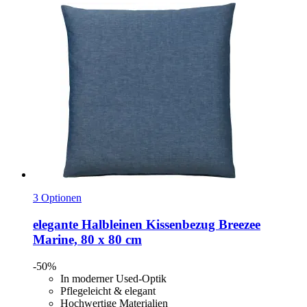
3 Optionen
elegante
Halbleinen Kissenbezug Breezee
Marine, 80 x 80 cm
-50%
In moderner Used-Optik
Pflegeleicht & elegant
Hochwertige Materialien