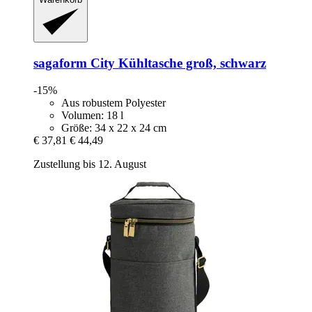
sagaform
City Kühltasche groß, schwarz
-15%
Aus robustem Polyester
Volumen: 18 l
Größe: 34 x 22 x 24 cm
€ 37,81
€ 44,49
Zustellung bis 12. August