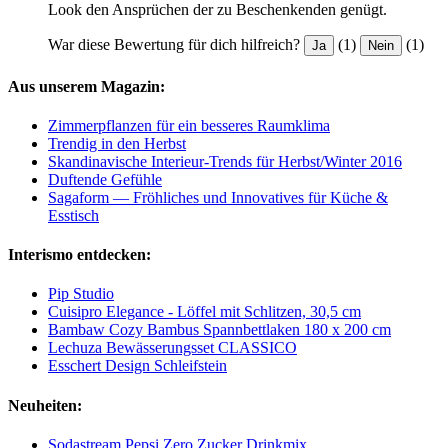
Look den Ansprüchen der zu Beschenkenden genügt.
War diese Bewertung für dich hilfreich?
(1)
(1)
Ja
Nein
Aus unserem Magazin:
Zimmerpflanzen für ein besseres Raumklima
Trendig in den Herbst
Skandinavische Interieur-Trends für Herbst/Winter 2016
Duftende Gefühle
Sagaform — Fröhliches und Innovatives für Küche &
Esstisch
Interismo entdecken:
Pip Studio
Cuisipro Elegance - Löffel mit Schlitzen, 30,5 cm
Bambaw Cozy Bambus Spannbettlaken 180 x 200 cm
Lechuza Bewässerungsset CLASSICO
Esschert Design Schleifstein
Neuheiten:
Sodastream Pepsi Zero Zucker Drinkmix