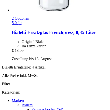
2 Optionen
5.0 (1)
Bialetti
Ersatzglas Frenchpress, 0,35 Liter
Original Bialetti
Im Einzelkarton
€ 13,09
Zustellung bis 13. August
Bialetti Ersatzteile: 4 Artikel
Alle Preise inkl. MwSt.
Filter
Kategorien:
Marken
Bialetti
Espressokocher (54)