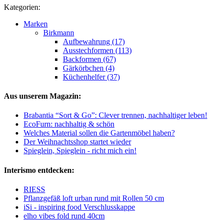
Kategorien:
Marken
Birkmann
Aufbewahrung (17)
Ausstechformen (113)
Backformen (67)
Gärkörbchen (4)
Küchenhelfer (37)
Aus unserem Magazin:
Brabantia “Sort & Go”: Clever trennen, nachhaltiger leben!
EcoFurn: nachhaltig & schön
Welches Material sollen die Gartenmöbel haben?
Der Weihnachtsshop startet wieder
Spieglein, Spieglein - richt mich ein!
Interismo entdecken:
RIESS
Pflanzgefäß loft urban rund mit Rollen 50 cm
iSi - inspiring food Verschlusskappe
elho vibes fold rund 40cm