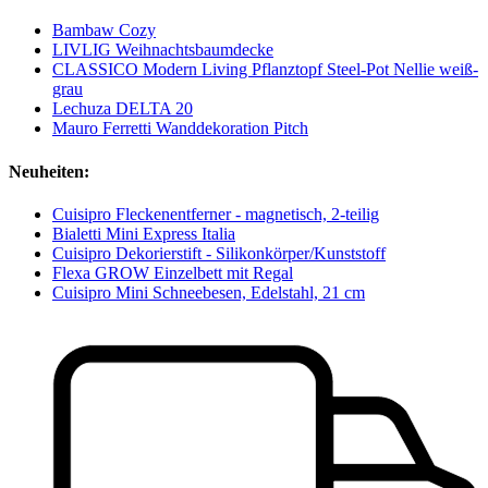
Bambaw Cozy
LIVLIG Weihnachtsbaumdecke
CLASSICO Modern Living Pflanztopf Steel-Pot Nellie weiß-
grau
Lechuza DELTA 20
Mauro Ferretti Wanddekoration Pitch
Neuheiten:
Cuisipro Fleckenentferner - magnetisch, 2-teilig
Bialetti Mini Express Italia
Cuisipro Dekorierstift - Silikonkörper/Kunststoff
Flexa GROW Einzelbett mit Regal
Cuisipro Mini Schneebesen, Edelstahl, 21 cm