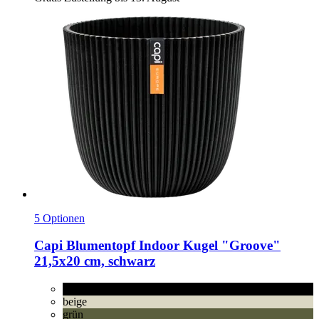
5 Optionen
Capi
Blumentopf Indoor Kugel "Groove"
21,5x20 cm, schwarz
schwarz
beige
grün