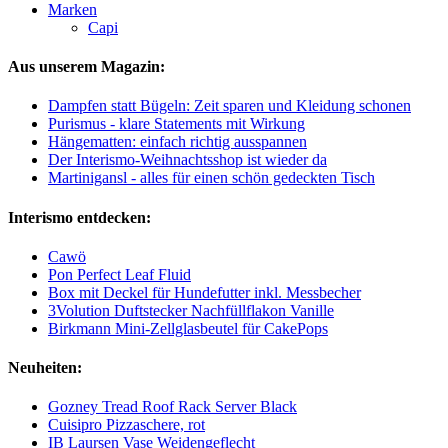
Marken
Capi
Aus unserem Magazin:
Dampfen statt Bügeln: Zeit sparen und Kleidung schonen
Purismus - klare Statements mit Wirkung
Hängematten: einfach richtig ausspannen
Der Interismo-Weihnachtsshop ist wieder da
Martinigansl - alles für einen schön gedeckten Tisch
Interismo entdecken:
Cawö
Pon Perfect Leaf Fluid
Box mit Deckel für Hundefutter inkl. Messbecher
3Volution Duftstecker Nachfüllflakon Vanille
Birkmann Mini-Zellglasbeutel für CakePops
Neuheiten:
Gozney Tread Roof Rack Server Black
Cuisipro Pizzaschere, rot
IB Laursen Vase Weidengeflecht