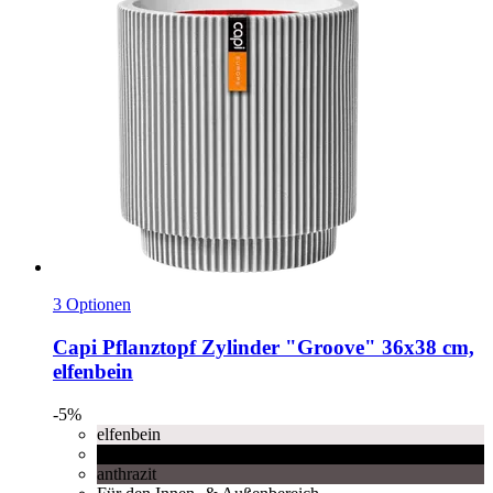
3 Optionen
Capi
Pflanztopf Zylinder "Groove" 36x38 cm,
elfenbein
-5%
elfenbein
schwarz
anthrazit