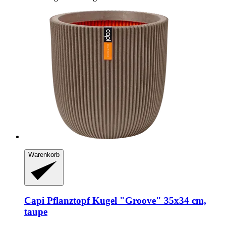
Warenkorb
Capi
Pflanztopf Kugel "Groove" 35x34 cm,
taupe