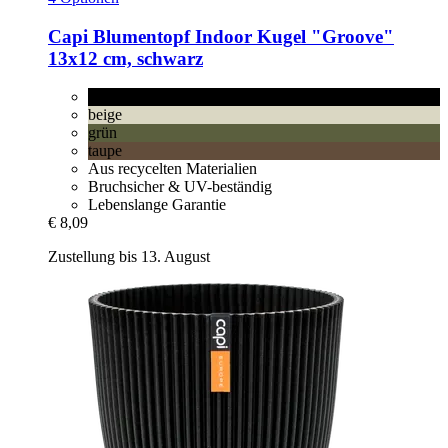
Capi
Blumentopf Indoor Kugel "Groove"
13x12 cm, schwarz
schwarz
beige
grün
taupe
Aus recycelten Materialien
Bruchsicher & UV-beständig
Lebenslange Garantie
€ 8,09
Zustellung bis 13. August