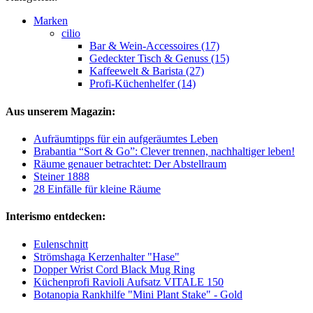
Marken
cilio
Bar & Wein-Accessoires (17)
Gedeckter Tisch & Genuss (15)
Kaffeewelt & Barista (27)
Profi-Küchenhelfer (14)
Aus unserem Magazin:
Aufräumtipps für ein aufgeräumtes Leben
Brabantia “Sort & Go”: Clever trennen, nachhaltiger leben!
Räume genauer betrachtet: Der Abstellraum
Steiner 1888
28 Einfälle für kleine Räume
Interismo entdecken:
Eulenschnitt
Strömshaga Kerzenhalter "Hase"
Dopper Wrist Cord Black Mug Ring
Küchenprofi Ravioli Aufsatz VITALE 150
Botanopia Rankhilfe "Mini Plant Stake" - Gold