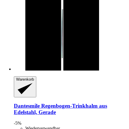
Warenkorb
Dantesmile
Regenbogen-​Trinkhalm aus
Edelstahl, Gerade
-5%
Wiederverwendbar