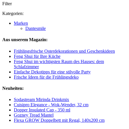
Filter
Kategorien:
Marken
Dantesmile
Aus unserem Magazin:
Frühlingsfrische Osterdekorationen und Geschenkideen
Feng Shui für Ihre Küche
Feng Shui im wichtigsten Raum des Hauses: dem
Schlafzimmer
Einfache Dekotipps für eine stilvolle Party
Frische Ideen für die Frühlingsdeko
Neuheiten:
Sodastream Mirinda Drinkmix
Cuisipro Elegance - Wok-Wender, 32 cm
Dopper Insulated Cap - 350 ml
Gozney Tread Mantel
Flexa GROW Doppelbett mit Regal, 140x200 cm