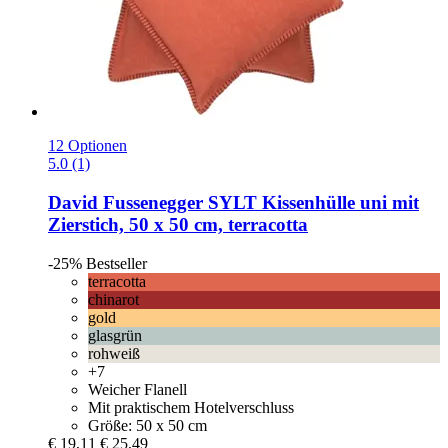
12 Optionen
5.0 (1)
David Fussenegger
SYLT Kissenhülle uni mit
Zierstich, 50 x 50 cm, terracotta
-25%
Bestseller
terracotta
chinarot
gold
glasgrün
rohweiß
+7
Weicher Flanell
Mit praktischem Hotelverschluss
Größe: 50 x 50 cm
€ 19,11
€ 25,49