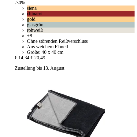
-30%
siena
chinarot
gold
glasgrün
rohweiß
+8
Ohne störenden Reißverschluss
Aus weichem Flanell
Größe: 40 x 40 cm
€ 14,34
€ 20,49
Zustellung bis 13. August