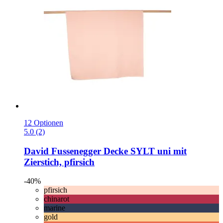
12 Optionen
5.0 (2)
David Fussenegger
Decke SYLT uni mit
Zierstich, pfirsich
-40%
pfirsich
chinarot
marine
gold