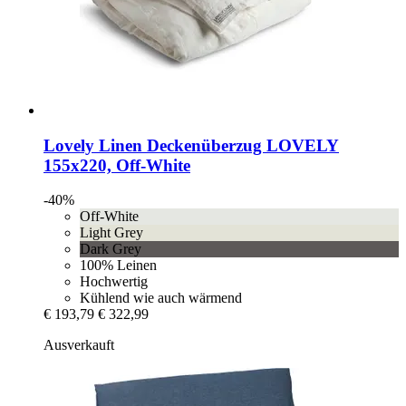
Lovely Linen
Deckenüberzug LOVELY
155x220, Off-​White
-40%
Off-White
Light Grey
Dark Grey
100% Leinen
Hochwertig
Kühlend wie auch wärmend
€ 193,79
€ 322,99
Ausverkauft