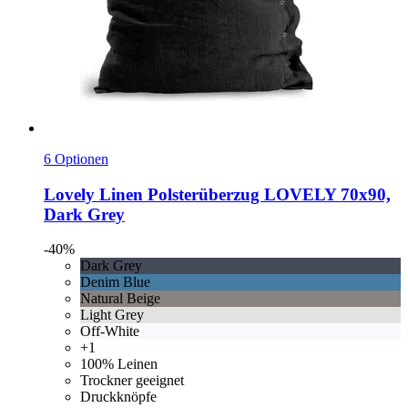
6 Optionen
Lovely Linen
Polsterüberzug LOVELY 70x90,
Dark Grey
-40%
Dark Grey
Denim Blue
Natural Beige
Light Grey
Off-White
+1
100% Leinen
Trockner geeignet
Druckknöpfe