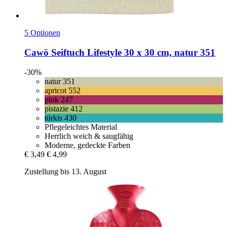
5 Optionen
Cawö
Seiftuch Lifestyle 30 x 30 cm, natur 351
-30%
natur 351
apricot 552
pink 247
pistazie 412
türkis 430
Pflegeleichtes Material
Herrlich weich & saugfähig
Moderne, gedeckte Farben
€ 3,49
€ 4,99
Zustellung bis 13. August