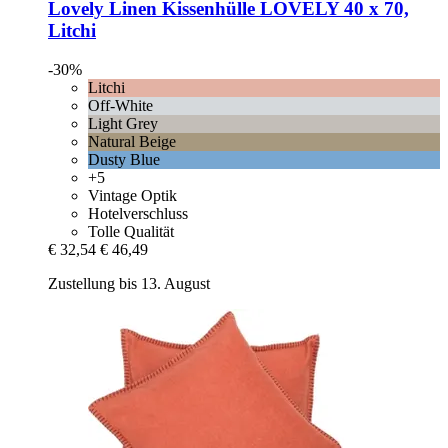
Lovely Linen
Kissenhülle LOVELY 40 x 70,
Litchi
-30%
Litchi
Off-White
Light Grey
Natural Beige
Dusty Blue
+5
Vintage Optik
Hotelverschluss
Tolle Qualität
€ 32,54
€ 46,49
Zustellung bis 13. August