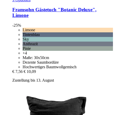
Framsohn
Gästetuch "Botanic Deluxe",
Limone
-25%
Limone
Tintenblau
Sky
Anthrazit
Pinie
+4
Maße: 30x50cm
Dezente Saumbordüre
Hochwertiges Baumwollgemisch
€ 7,56
€ 10,09
Zustellung bis 13. August