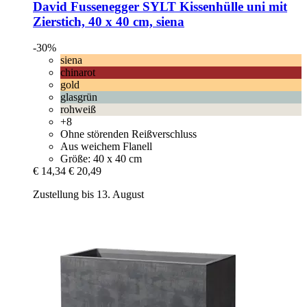
David Fussenegger
SYLT Kissenhülle uni mit
Zierstich, 40 x 40 cm, siena
-30%
siena
chinarot
gold
glasgrün
rohweiß
+8
Ohne störenden Reißverschluss
Aus weichem Flanell
Größe: 40 x 40 cm
€ 14,34
€ 20,49
Zustellung bis 13. August