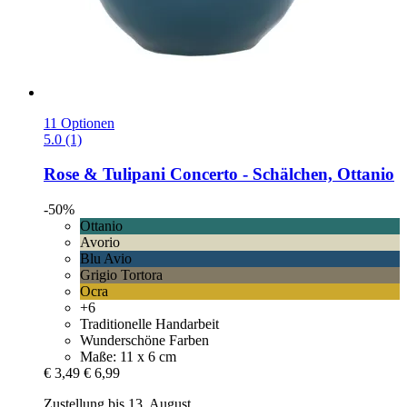
11 Optionen
5.0 (1)
Rose & Tulipani
Concerto -​ Schälchen, Ottanio
-50%
Ottanio
Avorio
Blu Avio
Grigio Tortora
Ocra
+6
Traditionelle Handarbeit
Wunderschöne Farben
Maße: 11 x 6 cm
€ 3,49
€ 6,99
Zustellung bis 13. August