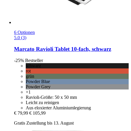
6 Optionen
5.0 (3)
Marcato
Ravioli Tablet 10-​fach, schwarz
-25%
Bestseller
schwarz
rot
grün
Powder Blue
Powder Grey
+1
Ravioli-Größe: 50 x 50 mm
Leicht zu reinigen
Aus eloxierter Aluminiumlegierung
€ 79,99
€ 105,99
Gratis Zustellung bis 13. August