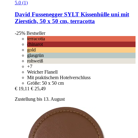
5.0 (1)
David Fussenegger
SYLT Kissenhülle uni mit
Zierstich, 50 x 50 cm, terracotta
-25%
Bestseller
terracotta
chinarot
gold
glasgrün
rohweiß
+7
Weicher Flanell
Mit praktischem Hotelverschluss
Größe: 50 x 50 cm
€ 19,11
€ 25,49
Zustellung bis 13. August