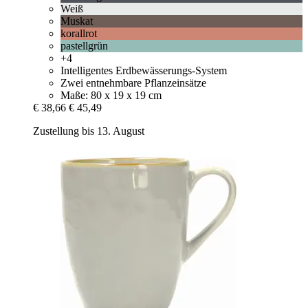
Weiß
Muskat
korallrot
pastellgrün
+4
Intelligentes Erdbewässerungs-System
Zwei entnehmbare Pflanzeinsätze
Maße: 80 x 19 x 19 cm
€ 38,66
€ 45,49
Zustellung bis 13. August