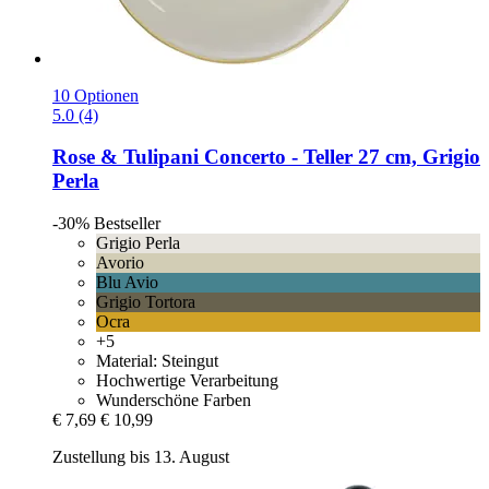
10 Optionen
5.0 (4)
Rose & Tulipani
Concerto -​ Teller 27 cm, Grigio
Perla
-30%
Bestseller
Grigio Perla
Avorio
Blu Avio
Grigio Tortora
Ocra
+5
Material: Steingut
Hochwertige Verarbeitung
Wunderschöne Farben
€ 7,69
€ 10,99
Zustellung bis 13. August