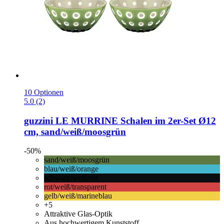
10 Optionen
5.0 (2)
guzzini
LE MURRINE Schalen im 2er-​Set Ø12
cm, sand/weiß/moosgrün
-50%
sand/weiß/moosgrün
blau/weiß/orange
schwarz/weiß/rot
rot/weiß/transparent
gelb/weiß/marineblau
+5
Attraktive Glas-Optik
Aus hochwertigem Kunststoff