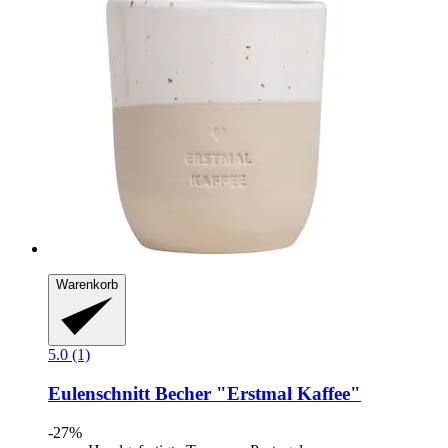
Warenkorb
5.0 (1)
Eulenschnitt
Becher "Erstmal Kaffee"
-27%