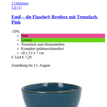
2 Optionen
5.0 (1)
Emil – die Flasche®
Brotbox mit Trennfach,
Pink
-50%
Pink
Lemon
Trennfach zum Herausheben
Komplett spülmaschinenfest
18 x 13 x 7 cm
€ 3,64
€ 7,29
Zustellung bis 13. August