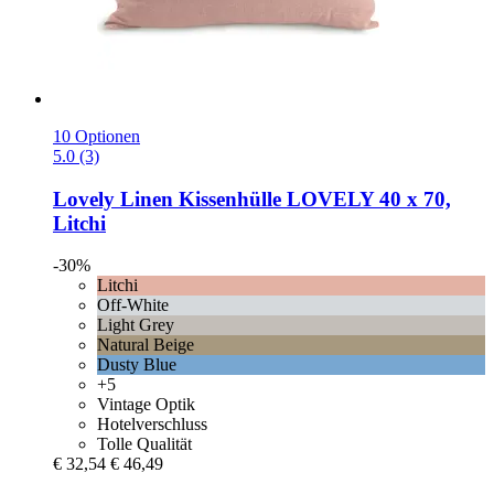
10 Optionen
5.0 (3)
Lovely Linen
Kissenhülle LOVELY 40 x 70,
Litchi
-30%
Litchi
Off-White
Light Grey
Natural Beige
Dusty Blue
+5
Vintage Optik
Hotelverschluss
Tolle Qualität
€ 32,54
€ 46,49