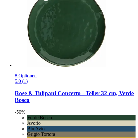
8 Optionen
5.0 (1)
Rose & Tulipani
Concerto -​ Teller 32 cm, Verde
Bosco
-50%
Verde Bosco
Avorio
Blu Avio
Grigio Tortora