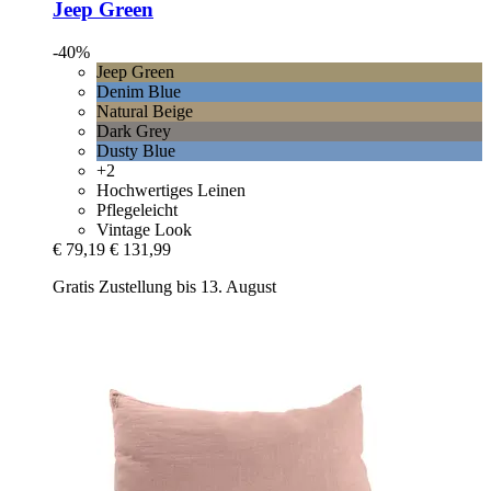
Jeep Green
-40%
Jeep Green
Denim Blue
Natural Beige
Dark Grey
Dusty Blue
+2
Hochwertiges Leinen
Pflegeleicht
Vintage Look
€ 79,19
€ 131,99
Gratis Zustellung bis 13. August