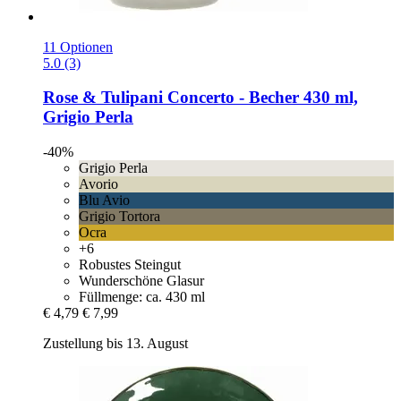
11 Optionen
5.0 (3)
Rose & Tulipani
Concerto -​ Becher 430 ml,
Grigio Perla
-40%
Grigio Perla
Avorio
Blu Avio
Grigio Tortora
Ocra
+6
Robustes Steingut
Wunderschöne Glasur
Füllmenge: ca. 430 ml
€ 4,79
€ 7,99
Zustellung bis 13. August