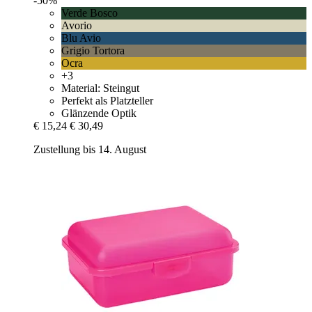
-50%
Verde Bosco
Avorio
Blu Avio
Grigio Tortora
Ocra
+3
Material: Steingut
Perfekt als Platzteller
Glänzende Optik
€ 15,24
€ 30,49
Zustellung bis 14. August