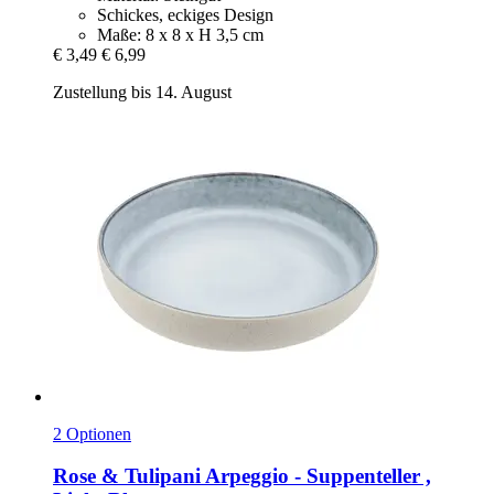
Schickes, eckiges Design
Maße: 8 x 8 x H 3,5 cm
€ 3,49
€ 6,99
Zustellung bis 14. August
2 Optionen
Rose & Tulipani
Arpeggio -​ Suppenteller ,