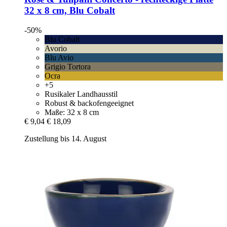
32 x 8 cm, Blu Cobalt
-50%
Blu Cobalt
Avorio
Blu Avio
Grigio Tortora
Ocra
+5
Rusikaler Landhausstil
Robust & backofengeeignet
Maße: 32 x 8 cm
€ 9,04
€ 18,09
Zustellung bis 14. August