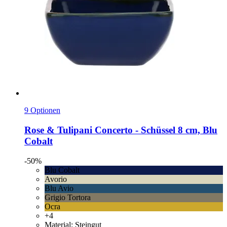
9 Optionen
Rose & Tulipani
Concerto -​ Schüssel 8 cm, Blu
Cobalt
-50%
Blu Cobalt
Avorio
Blu Avio
Grigio Tortora
Ocra
+4
Material: Steingut