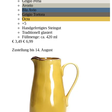
Grigio Perla
Avorio
Blu Avio
Grigio Tortora
Ocra
+5
Handgefertigtes Steingut
Traditionell glasiert
Füllmenge: ca. 420 ml
€ 3,49
€ 6,99
Zustellung bis 14. August