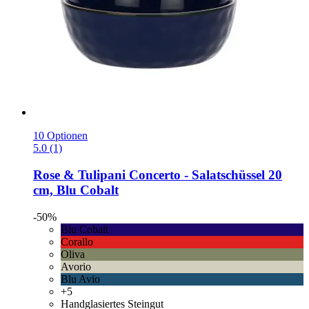
10 Optionen
5.0 (1)
Rose & Tulipani
Concerto -​ Salatschüssel 20
cm, Blu Cobalt
-50%
Blu Cobalt
Corallo
Oliva
Avorio
Blu Avio
+5
Handglasiertes Steingut