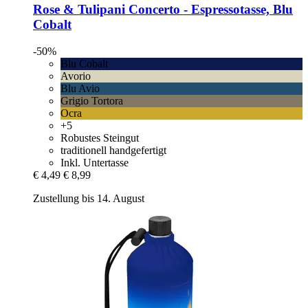
Rose & Tulipani
Concerto -​ Espressotasse, Blu
Cobalt
-50%
Blu Cobalt
Avorio
Blu Avio
Grigio Tortora
Ocra
+5
Robustes Steingut
traditionell handgefertigt
Inkl. Untertasse
€ 4,49
€ 8,99
Zustellung bis 14. August