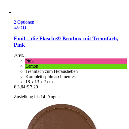
2 Optionen
5.0 (1)
Emil – die Flasche®
Brotbox mit Trennfach,
Pink
-50%
Pink
Lemon
Trennfach zum Herausheben
Komplett spülmaschinenfest
18 x 13 x 7 cm
€ 3,64
€ 7,29
Zustellung bis 14. August