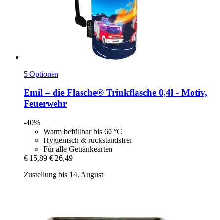
5 Optionen
Emil – die Flasche®
Trinkflasche 0,4l -​ Motiv,
Feuerwehr
-40%
Warm befüllbar bis 60 °C
Hygienisch & rückstandsfrei
Für alle Getränkearten
€ 15,89
€ 26,49
Zustellung bis 14. August