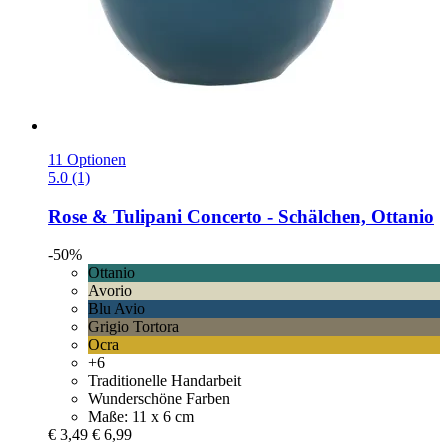
11 Optionen
5.0 (1)
Rose & Tulipani
Concerto -​ Schälchen, Ottanio
-50%
Ottanio
Avorio
Blu Avio
Grigio Tortora
Ocra
+6
Traditionelle Handarbeit
Wunderschöne Farben
Maße: 11 x 6 cm
€ 3,49
€ 6,99