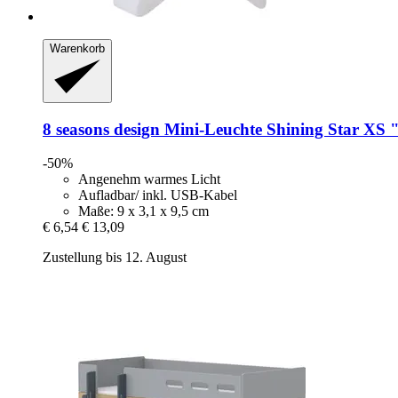
Warenkorb
8 seasons design
Mini-​Leuchte Shining Star XS 
-50%
Angenehm warmes Licht
Aufladbar/ inkl. USB-Kabel
Maße: 9 x 3,1 x 9,5 cm
€ 6,54
€ 13,09
Zustellung bis 12. August