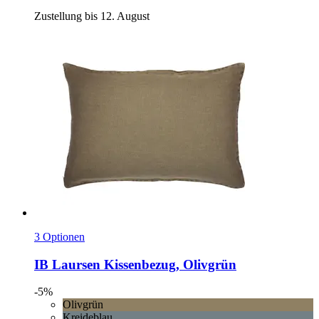
Zustellung bis 12. August
3 Optionen
IB Laursen
Kissenbezug, Olivgrün
-5%
Olivgrün
Kreideblau