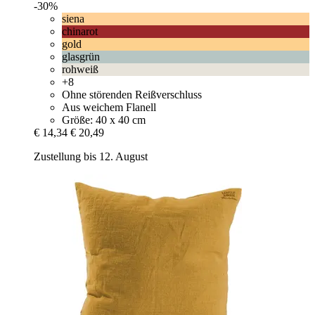
-30%
siena
chinarot
gold
glasgrün
rohweiß
+8
Ohne störenden Reißverschluss
Aus weichem Flanell
Größe: 40 x 40 cm
€ 14,34
€ 20,49
Zustellung bis 12. August