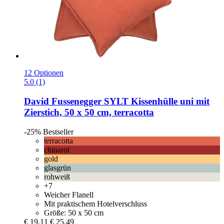
12 Optionen
5.0 (1)
David Fussenegger
SYLT Kissenhülle uni mit
Zierstich, 50 x 50 cm, terracotta
-25%
Bestseller
terracotta
chinarot
gold
glasgrün
rohweiß
+7
Weicher Flanell
Mit praktischem Hotelverschluss
Größe: 50 x 50 cm
€ 19,11
€ 25,49