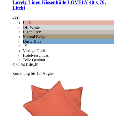
Lovely Linen
Kissenhülle LOVELY 40 x 70,
Litchi
-30%
Litchi
Off-White
Light Grey
Natural Beige
Dusty Blue
+5
Vintage Optik
Hotelverschluss
Tolle Qualität
€ 32,54
€ 46,49
Zustellung bis 12. August