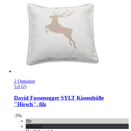
2 Optionen
5.0 (2)
David Fussenegger
SYLT Kissenhülle
"Hirsch", filz
-5%
filz
anthrazit