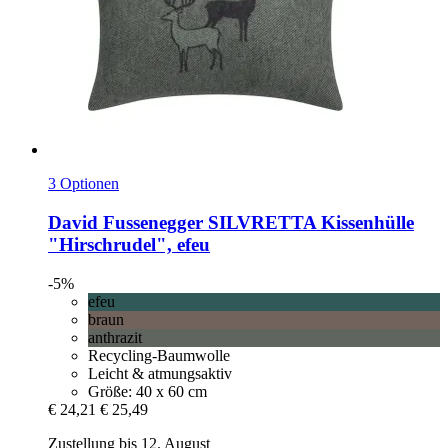
3 Optionen
David Fussenegger
SILVRETTA Kissenhülle
"Hirschrudel", efeu
-5%
efeu
braun
anthrazit
Recycling-Baumwolle
Leicht & atmungsaktiv
Größe: 40 x 60 cm
€ 24,21
€ 25,49
Zustellung bis 12. August