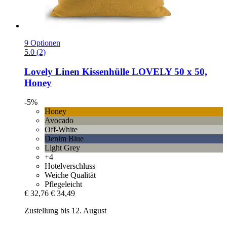
9 Optionen
5.0 (2)
Lovely Linen
Kissenhülle LOVELY 50 x 50,
Honey
-5%
Honey
Avocado
Off-White
Denim Blue
Light Grey
+4
Hotelverschluss
Weiche Qualität
Pflegeleicht
€ 32,76
€ 34,49
Zustellung bis 12. August