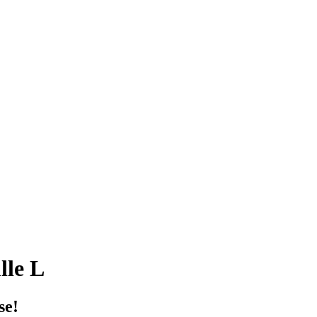
lle L
se!