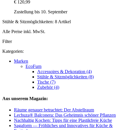
€ 120,99
Zustellung bis 10. September
Stühle & Sitzmöglichkeiten: 8 Artikel
Alle Preise inkl. MwSt.
Filter
Kategorien:
Marken
EcoFurn
Accessoires & Dekoration (4)
Stühle & Sitzmöglichkeiten (8)
Tische (7)
Zubehör (4)
Aus unserem Magazin:
Räume genauer betrachtet: Der Abstellraum
Lechuza® Balconera: Das Geheimnis schöner Pflanzen
Nachhaltig Kochen: Tipps für eine Plastikfreie Küche
Sagaform — Fröhliches und Innovatives für Küche &