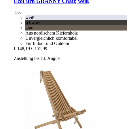
EcoFurn
GRANNY Chair, weiß
-5%
weiß
schwarz
grau
Aus nordischem Kiefernholz
Unvergleichlich komfortabel
Für Indoor und Outdoor
€ 148,19
€ 155,99
Zustellung bis 13. August