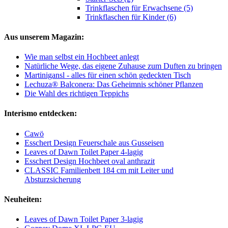
Trinkflaschen für Erwachsene (5)
Trinkflaschen für Kinder (6)
Aus unserem Magazin:
Wie man selbst ein Hochbeet anlegt
Natürliche Wege, das eigene Zuhause zum Duften zu bringen
Martinigansl - alles für einen schön gedeckten Tisch
Lechuza® Balconera: Das Geheimnis schöner Pflanzen
Die Wahl des richtigen Teppichs
Interismo entdecken:
Cawö
Esschert Design Feuerschale aus Gusseisen
Leaves of Dawn Toilet Paper 4-lagig
Esschert Design Hochbeet oval anthrazit
CLASSIC Familienbett 184 cm mit Leiter und
Absturzsicherung
Neuheiten:
Leaves of Dawn Toilet Paper 3-lagig