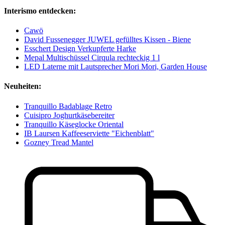
Interismo entdecken:
Cawö
David Fussenegger JUWEL gefülltes Kissen - Biene
Esschert Design Verkupferte Harke
Mepal Multischüssel Cirqula rechteckig 1 l
LED Laterne mit Lautsprecher Mori Mori, Garden House
Neuheiten:
Tranquillo Badablage Retro
Cuisipro Joghurtkäsebereiter
Tranquillo Käseglocke Oriental
IB Laursen Kaffeeserviette "Eichenblatt"
Gozney Tread Mantel