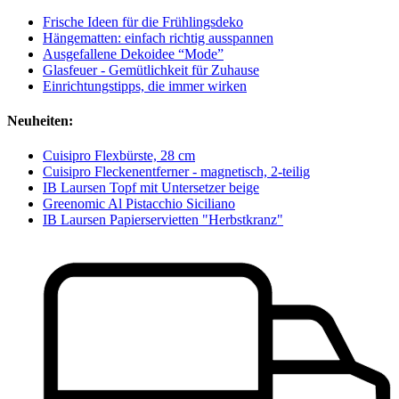
Frische Ideen für die Frühlingsdeko
Hängematten: einfach richtig ausspannen
Ausgefallene Dekoidee “Mode”
Glasfeuer - Gemütlichkeit für Zuhause
Einrichtungstipps, die immer wirken
Neuheiten:
Cuisipro Flexbürste, 28 cm
Cuisipro Fleckenentferner - magnetisch, 2-teilig
IB Laursen Topf mit Untersetzer beige
Greenomic Al Pistacchio Siciliano
IB Laursen Papierservietten "Herbstkranz"