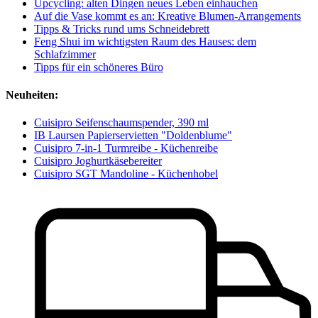
Upcycling: alten Dingen neues Leben einhauchen
Auf die Vase kommt es an: Kreative Blumen-Arrangements
Tipps & Tricks rund ums Schneidebrett
Feng Shui im wichtigsten Raum des Hauses: dem
Schlafzimmer
Tipps für ein schöneres Büro
Neuheiten:
Cuisipro Seifenschaumspender, 390 ml
IB Laursen Papierservietten "Doldenblume"
Cuisipro 7-in-1 Turmreibe - Küchenreibe
Cuisipro Joghurtkäsebereiter
Cuisipro SGT Mandoline - Küchenhobel